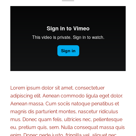
Lorem ipsum dolor sit amet, consectetuer
adipiscing elit. Aenean commodo ligula eget dolor.
Aenean massa. Cum sociis natoque penatibus et
magnis dis parturient montes, nascetur ridiculus
mus. Donec quam felis, ultricies nec, pellentesque
eu, pretium quis, sem. Nulla consequat massa quis
enim. Donec pede justo, fringilla vel, aliquet nec,