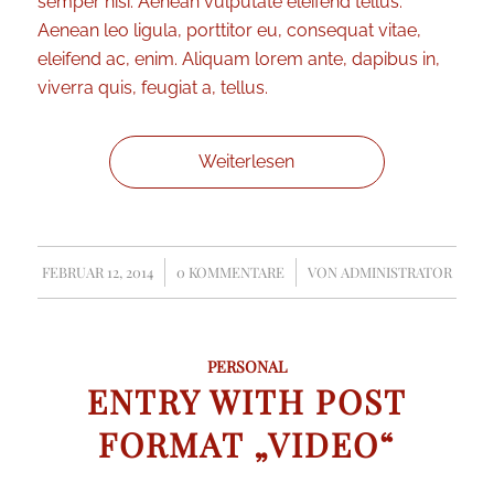
semper nisi. Aenean vulputate eleifend tellus.
Aenean leo ligula, porttitor eu, consequat vitae,
eleifend ac, enim. Aliquam lorem ante, dapibus in,
viverra quis, feugiat a, tellus.
Weiterlesen
FEBRUAR 12, 2014
/
0 KOMMENTARE
/
VON
ADMINISTRATOR
PERSONAL
ENTRY WITH POST
FORMAT „VIDEO“