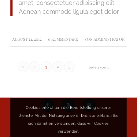
amet, consectetuer adipiscing elit.
Aenean commodo ligula eget dolor.
AUGUST 24, 2012
/
0 KOMMENTARE
/
VON
ADMINISTRATOR
1
2
3
4
5
Seite 3 von 5
Cookies erleichtern die Bereitstellung unserer
Dienste. Mit der Nutzung unserer Dienste erklären Sie
sich damit einverstanden, dass wir Cookies
verwenden.