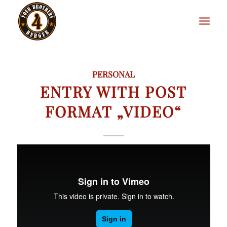
PERSONAL
ENTRY WITH POST
FORMAT „VIDEO“