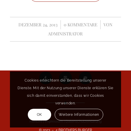
DEZEMBER 24, 2013
/
0 KOMMENTARE
/
VON
ADMINISTRATOR
Cookies erleichtern die Bereitstellung unserer
Dienste. Mit der Nutzung unserer Dienste erklären Sie
sich damit einverstanden, dass wir Cookies
verwenden.
OK
Weitere Informationen
Kontakt
|
Impressum
|
Datenschutzerklärung
© 2023 – 4 BROTHERS BURGER