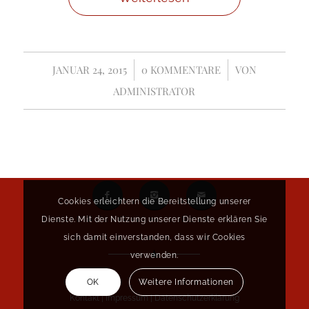
JANUAR 24, 2015
/
0 KOMMENTARE
/
VON
ADMINISTRATOR
Cookies erleichtern die Bereitstellung unserer
Dienste. Mit der Nutzung unserer Dienste erklären Sie
sich damit einverstanden, dass wir Cookies
verwenden.
OK
Weitere Informationen
Kontakt
|
Impressum
|
Datenschutzerklärung