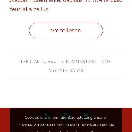
Aliquam lorem ante, dapibus in, viverra quis,
feugiat a, tellus.
Weiterlesen
FEBRUAR 12, 2014
/
0 KOMMENTARE
/
VON
ADMINISTRATOR
Cookies erleichtern die Bereitstellung unserer
Dienste. Mit der Nutzung unserer Dienste erklären Sie