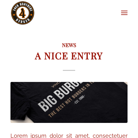
NEWS
A NICE ENTRY
Lorem ipsum dolor sit amet, consectetuer